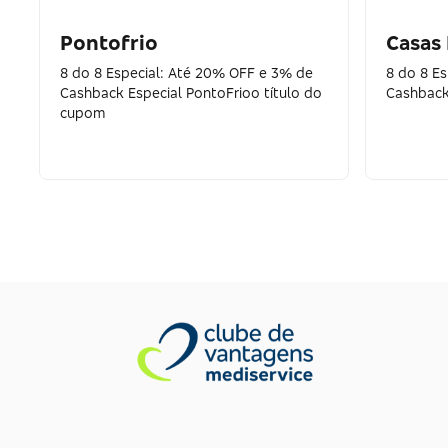
Pontofrio
Casas
8 do 8 Especial: Até 20% OFF e 3% de
8 do 8 E
Cashback Especial PontoFrioo título do
Cashback
cupom