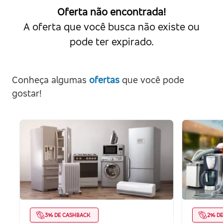
Oferta não encontrada!
A oferta que você busca não existe ou
pode ter expirado.
Conheça algumas
ofertas
que você pode
gostar!
3% DE CASHBACK
2% D