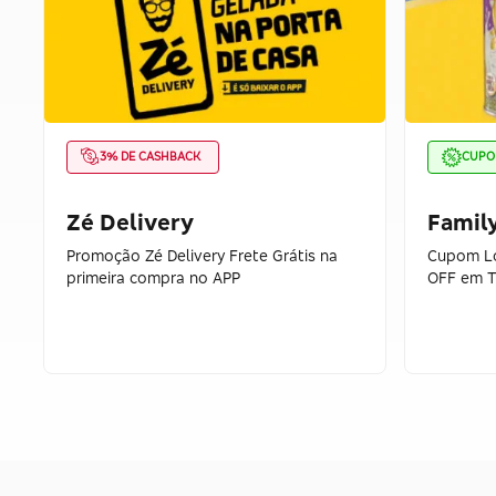
3% DE CASHBACK
CUP
Zé Delivery
Famil
Promoção Zé Delivery Frete Grátis na
Cupom Lo
primeira compra no APP
OFF em T