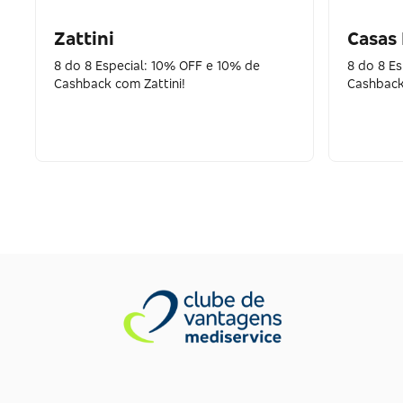
Zattini
Casas
8 do 8 Especial: 10% OFF e 10% de
8 do 8 E
Cashback com Zattini!
Cashback