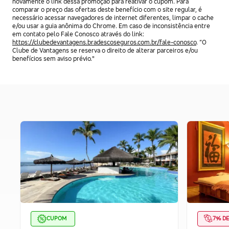
novamente o link dessa promoção para reativar o cupom. Para
comparar o preço das ofertas deste benefício com o site regular, é
necessário acessar navegadores de internet diferentes, limpar o cache
e/ou usar a guia anônima do Chrome. Em caso de inconsistência entre
em contato pelo Fale Conosco através do link:
https://clubedevantagens.bradescoseguros.com.br/fale-conosco
. “O
Clube de Vantagens se reserva o direito de alterar parceiros e/ou
benefícios sem aviso prévio."
CUPOM
7% D