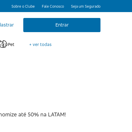
Sobre o Clube
Fale Conosco
Seja um Segurado
astrar
Entrar
Pet
+ ver todas
onomize até 50% na LATAM!