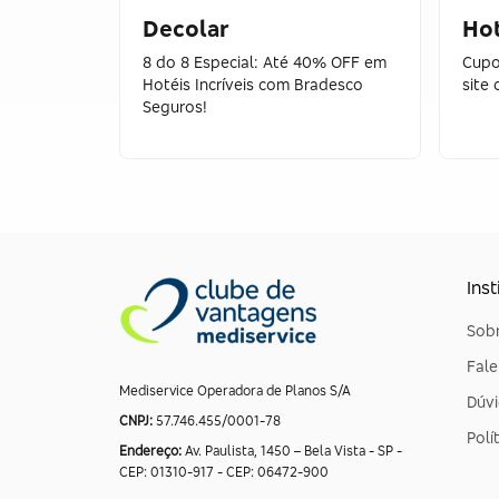
Decolar
Ho
8 do 8 Especial: Até 40% OFF em
Cupo
Hotéis Incríveis com Bradesco
site
Seguros!
Inst
Sobr
Fal
Mediservice Operadora de Planos S/A
Dúvi
CNPJ:
57.746.455/0001-78
Polí
Endereço:
Av. Paulista, 1450 – Bela Vista - SP -
CEP: 01310-917 - CEP: 06472-900