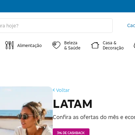
Cad
Beleza
Casa &
Alimentação
& Saúde
Decoração
Voltar
LATAM
Confira as ofertas do mês e ec
3% DE CASHBACK