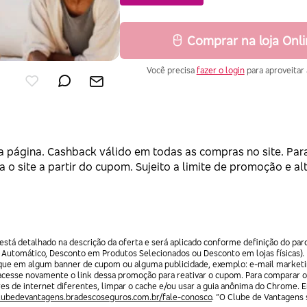
Comprar na loja Onl
Você precisa
fazer o login
para aproveitar 
a página. Cashback válido em todas as compras no site. Para
a o site a partir do cupom. Sujeito a limite de promoção e a
stá detalhado na descrição da oferta e será aplicado conforme definição do par
 Automático, Desconto em Produtos Selecionados ou Desconto em lojas físicas).
lique em algum banner de cupom ou alguma publicidade, exemplo: e-mail marketi
acesse novamente o link dessa promoção para reativar o cupom. Para comparar o
res de internet diferentes, limpar o cache e/ou usar a guia anônima do Chrome. 
clubedevantagens.bradescoseguros.com.br/fale-conosco
. “O Clube de Vantagens s