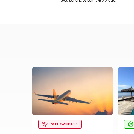
e/ou benefícios sem aviso prévio."
1.5% DE CASHBACK