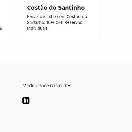
Chapad
Costão do Santinho
Veadei
Férias de Julho com Costão do
Santinho: 10% OFF Reservas
Cupom Cha
os
Individuais
10% OFF n
Bradesco 
Mediservice nas redes