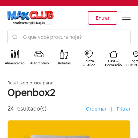
Entrar
Beleza
Casa &
Ingr
Alimentação
Automotivo
Bebidas
& Saúde
Decoração
Cultura
Resultado busca para:
Openbox2
24
resultado(s)
Ordernar
|
Filtrar