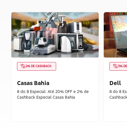
2% DE CASHBACK
3% D
Casas Bahia
Dell
8 do 8 Especial: Até 20% OFF e 2% de
8 do 8 E
Cashback Especial Casas Bahia
Cashback