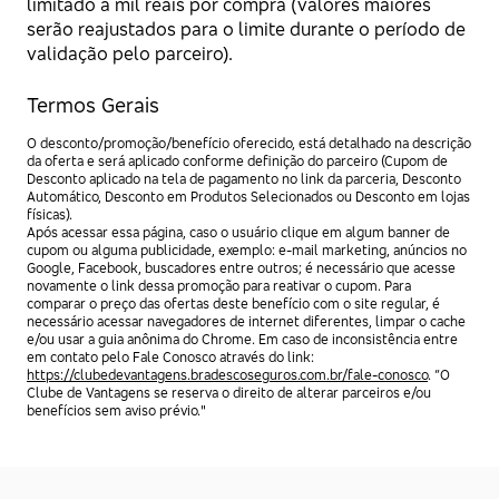
limitado a mil reais por compra (valores maiores
serão reajustados para o limite durante o período de
validação pelo parceiro).
Termos Gerais
O desconto/promoção/benefício oferecido, está detalhado na descrição
da oferta e será aplicado conforme definição do parceiro (Cupom de
Desconto aplicado na tela de pagamento no link da parceria, Desconto
Automático, Desconto em Produtos Selecionados ou Desconto em lojas
físicas).
Após acessar essa página, caso o usuário clique em algum banner de
cupom ou alguma publicidade, exemplo: e-mail marketing, anúncios no
Google, Facebook, buscadores entre outros; é necessário que acesse
novamente o link dessa promoção para reativar o cupom. Para
comparar o preço das ofertas deste benefício com o site regular, é
necessário acessar navegadores de internet diferentes, limpar o cache
e/ou usar a guia anônima do Chrome. Em caso de inconsistência entre
em contato pelo Fale Conosco através do link:
https://clubedevantagens.bradescoseguros.com.br/fale-conosco
. “O
Clube de Vantagens se reserva o direito de alterar parceiros e/ou
benefícios sem aviso prévio."