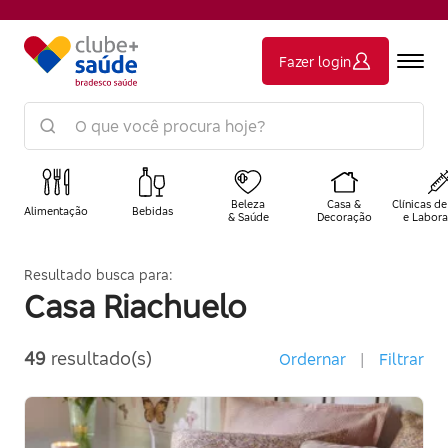
Fazer login
Beleza
Casa &
Clínicas de
Alimentação
Bebidas
& Saúde
Decoração
e Labora
Resultado busca para:
Casa Riachuelo
49
resultado(s)
Ordernar
|
Filtrar