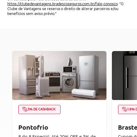
https://clubedevantagens.bradescoseguros.com.br/fale-conosco
. “O
Clube de Vantagens se reserva o direito de alterar parceiros e/ou
benefícios sem aviso prévio."
3% DE CASHBACK
1.8% 
Pontofrio
Brast
8 do 8 Especial: Até 20% OFF e 3% de
Cupom de