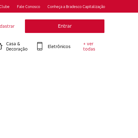
 Clube
Fale Conosco
Conheça a Bradesco Capitalização
Entrar
dastrar
Casa &
+ ver
Eletrônicos
Decoração
todas