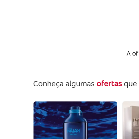
A of
Conheça algumas
ofertas
que 