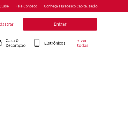
 Clube
Fale Conosco
Conheça a Bradesco Capitalização
Entrar
dastrar
Casa &
+ ver
Eletrônicos
Decoração
todas