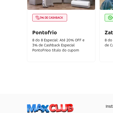
3% DE CASHBACK
Pontofrio
Zat
8 do 8 Especial: Até 20% OFF e
8 do
3% de Cashback Especial
de C
PontoFrioo título do cupom
Inst