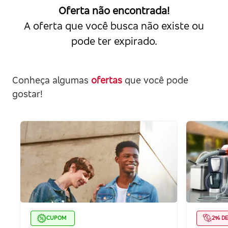
Oferta não encontrada!
A oferta que você busca não existe ou
pode ter expirado.
Conheça algumas
ofertas
que você pode
gostar!
CUPOM
2% D