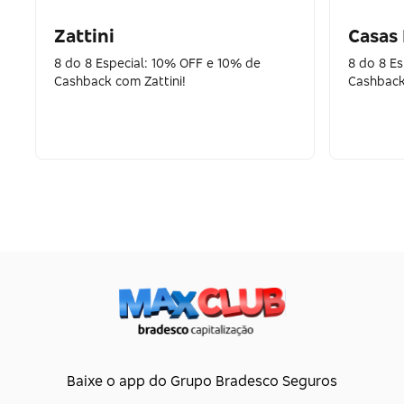
Zattini
Casas
8 do 8 Especial: 10% OFF e 10% de
8 do 8 E
Cashback com Zattini!
Cashback
Baixe o app do Grupo Bradesco Seguros